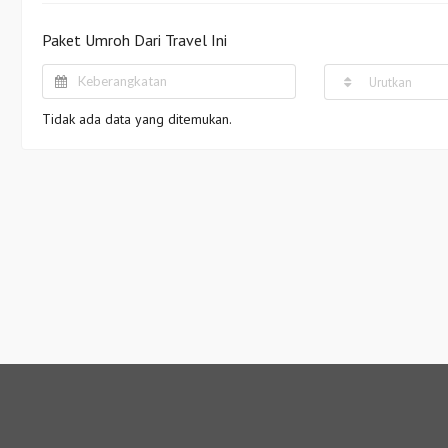
Paket Umroh Dari Travel Ini
Urutkan
Tidak ada data yang ditemukan.
MER SERVICE
LAINNYA
11-20002
Syarat & Ketentuan
@ihram.asia
Kebijakan Privasi