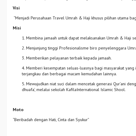
Visi
“Menjadi Perusahaan Travel Umrah & Haji khusus pilihan utama ba
Misi
1. Membina jamaah untuk dapat melaksanakan Umrah & Haji se
2. Menjunjung tinggi Profesionalisme biro penyelenggara Umra
3. Memberikan pelayanan terbaik kepada jamaah.
4. Memberi kesempatan seluas-luasnya bagi masyarakat yang i
terjangkau dan berbagai macam kemudahan lainnya.
5. Mewujudkan niat suci dalam mencetak generasi Qur’ani de
dhuafa’, melalui sekolah KafilaInternational Islamic Shool.
Moto
“Beribadah dengan Hati, Cinta dan Syukur”