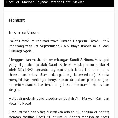
Hotel Al - Marwah Rayhaan Rotanna Hotel Makkah
Highlight
Informasi Umum
Paket Umroh murah dari travel umroh
Haqeem Travel
untuk
keberangkatan
19 September 2026
, biaya umroh mulai dari
Hubungi Agen
.
Menggunakan maskapai penerbangan
Saudi Airlines
. Maskapai
yang digunakan adalah Saudi Airlines, maskapai ini dinilai 4
oleh SKYTRAX, tersedia layanan untuk kelas Ekonomi, kelas
Bisnis dan kelas Utama (bergantung ketersediaan). Saudia
menyediakan berbagai kenyamanan di dalam penerbangan,
seperti: makanan khas timur tengah, salad, minuman panas dan
dingin..
Hotel di mekkah yang disediakan adalah Al - Marwah Rayhaan
Rotanna Hotel
Hotel di madinah yang disediakan adalah Millennium Al Aqeeq
dengan fasilitas Hotel Millenium Al Aqeeq merupakan hotel