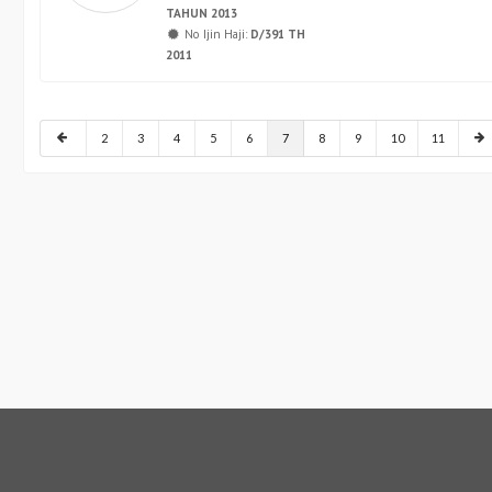
TAHUN 2013
No Ijin Haji:
D/391 TH
2011
2
3
4
5
6
7
8
9
10
11
MER SERVICE
LAINNYA
11-20002
Syarat & Ketentuan