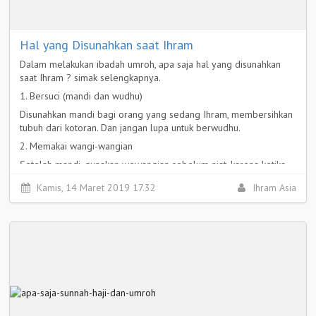
Hal yang Disunahkan saat Ihram
Dalam melakukan ibadah umroh, apa saja hal yang disunahkan
saat Ihram ? simak selengkapnya.
1. Bersuci (mandi dan wudhu)
Disunahkan mandi bagi orang yang sedang Ihram, membersihkan
tubuh dari kotoran. Dan jangan lupa untuk berwudhu.
2. Memakai wangi-wangian
Setelah mandi, gunakan wewangian sebelum niat, karena ketika
telah Ihram dilarang menggunakan parfum.
Kamis, 14 Maret 2019 17.32
Ihram Asia
Selengkapnya >