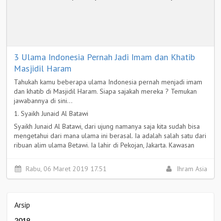
3 Ulama Indonesia Pernah Jadi Imam dan Khatib
Masjidil Haram
Tahukah kamu beberapa ulama Indonesia pernah menjadi imam
dan khatib di Masjidil Haram. Siapa sajakah mereka ? Temukan
jawabannya di sini...
1. Syaikh Junaid Al Batawi
Syaikh Junaid Al Batawi, dari ujung namanya saja kita sudah bisa
mengetahui dari mana ulama ini berasal. Ia adalah salah satu dari
ribuan alim ulama Betawi. Ia lahir di Pekojan, Jakarta. Kawasan
Pekojan merupakan pusat intelektual Islam di Betawi pada
pertengahan abad ke-19.
Rabu, 06 Maret 2019 17.51
Ihram Asia
Selengkapnya >
Arsip
2019